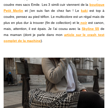
coudre mes sacs Emile. Les 3 simili cuir viennent de la
boutique
Petit Merlin
et j’en suis fan de chez fan ! Le
kaki
est top à
coudre, pensez au pied téflon. Le multicolore est un régal mais de
plus en plus dur à trouver (fin de collection) et le
noir
est canon,
mais, attention, il est épais. Je l’ai cousu avec la
Skyline S5
de
ma maman (dont je parle dans mon
article sur le crash test
complet de la machine
).