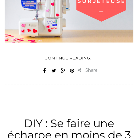
CONTINUE READING...
Share
ALL
,
MATÉRIEL
,
NON CLASSÉ
,
SURJETEUSE
,
TUTOS &
ASTUCES
,
TUTOS COUTURE
DIY : Se faire une
écharpe en moins de 3