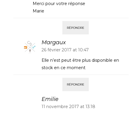
Merci pour votre réponse
Marie
RÉPONDRE
Margaux
26 février 2017 at 10:47
Elle n’est peut être plus disponible en
stock en ce moment
RÉPONDRE
Emilie
11 novembre 2017 at 13:18
https://www.machine-a-coudre.fr/juki-mo-
644d-4-cones-de-fils-madeira-
uniquement-surjeteuse.html