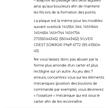
– adaptée au passage des deux aiguilles
ainsi qu’aux boucleurs afin de maintenir
les fils lors de la formation des points.
La plaque est la même pour les modèles
suivant overlock 14U554. 544, 14SH644
14SH654 14SH744 14SH754
270550443452 (550443452) SILVER
CREST SON90A1 Pfaff 4772 (93-415504-
43)
Ne vous laissez donc pas abuser par la
forme plus arrondie d’un carter et plus
rectiligne sur un autre. Au jeu des 7
erreurs, concentrez vous sur les éléments
mécaniques (position des boutons de
commande par exemple), vous devinerez
« l’ossature » mécanique qui est sous le
carter afin de les reconnaître.