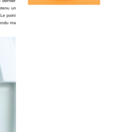
e dernier
obtenu un
 Le point
 rendu ma