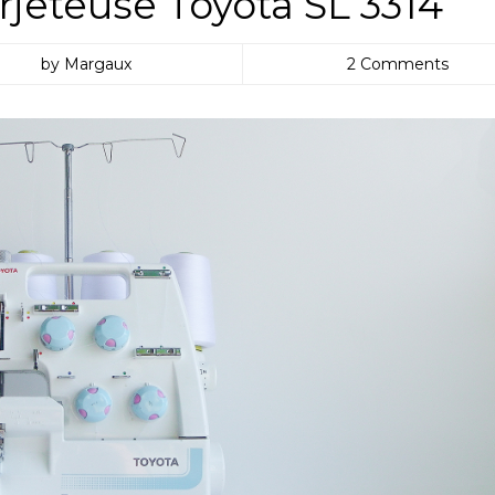
urjeteuse Toyota SL 3314
by Margaux
2 Comments