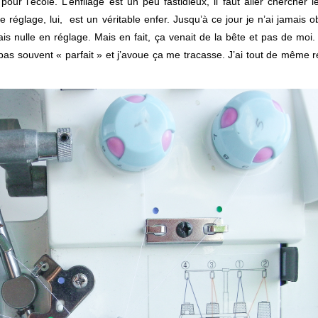
ur l’école. L’enfilage est un peu fastidieux, il faut aller chercher l
 réglage, lui, est un véritable enfer. Jusqu’à ce jour je n’ai jamais 
ais nulle en réglage. Mais en fait, ça venait de la bête et pas de moi.
t pas souvent « parfait » et j’avoue ça me tracasse. J’ai tout de même