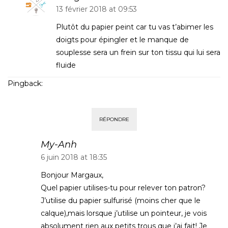
13 février 2018 at 09:53
Plutôt du papier peint car tu vas t’abimer les
doigts pour épingler et le manque de
souplesse sera un frein sur ton tissu qui lui sera
fluide
Pingback:
Battle : patron papier VS patron pdf - Couture
Débutant
RÉPONDRE
My-Anh
6 juin 2018 at 18:35
Bonjour Margaux,
Quel papier utilises-tu pour relever ton patron?
J’utilise du papier sulfurisé (moins cher que le
calque),mais lorsque j’utilise un pointeur, je vois
absolument rien aux petits trous que j’ai fait! Je