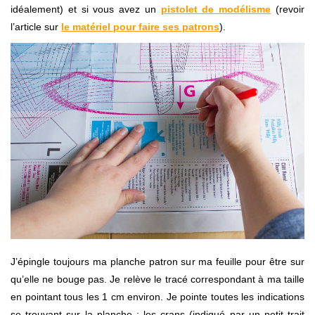
idéalement) et si vous avez un
pistolet de modélisme
(revoir
l’article sur
le matériel pour faire ses patrons
).
J’épingle toujours ma planche patron sur ma feuille pour être sur
qu’elle ne bouge pas.
Je relève le tracé correspondant à ma taille
en pointant tous les 1 cm environ. Je pointe toutes les indications
se trouvant sur la planche : les crans (indiqué par un petit trait