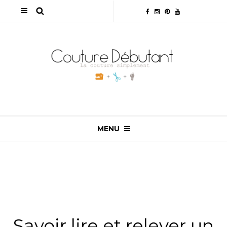
MENU
ALL
,
ASTUCES MODÉLISME/PATRONNAGE
,
NON
CLASSÉ
,
TUTOS & ASTUCES
,
TUTOS
MODÉLISME/PATRONNAGE
Savoir lire et relever un