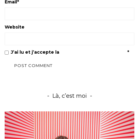
Email
*
Website
J’ai lu et j’accepte la
Politique de confidentialité
*
Là, c’est moi