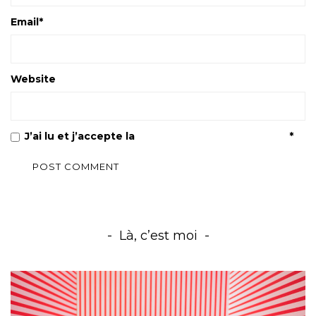
Email
*
Website
J’ai lu et j’accepte la
Politique de confidentialité
*
Là, c’est moi