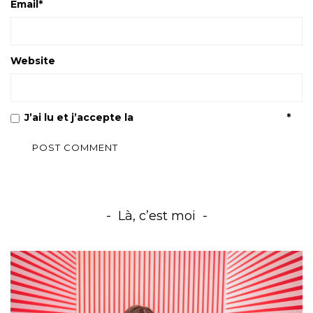
Email
*
Website
J’ai lu et j’accepte la
Politique de confidentialité
*
Là, c’est moi