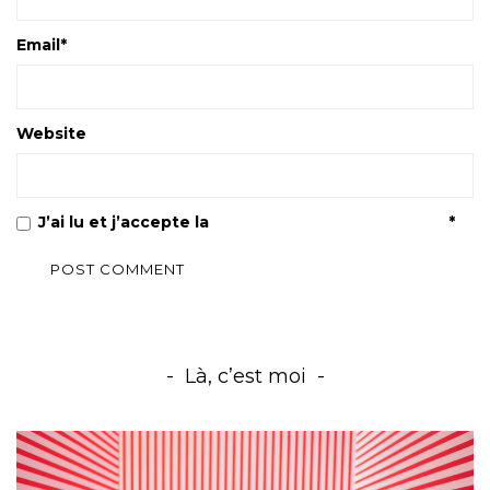
Email
*
Website
J’ai lu et j’accepte la
Politique de confidentialité
*
Là, c’est moi