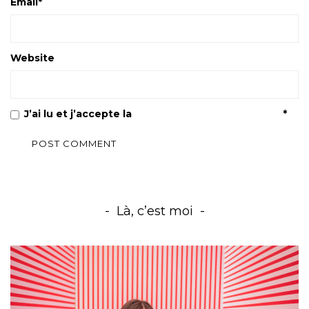
Email
*
Website
J’ai lu et j’accepte la
Politique de confidentialité
*
Là, c’est moi