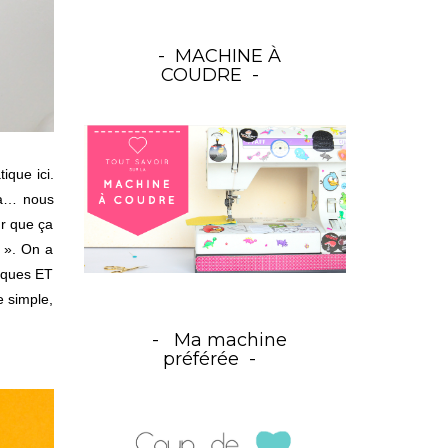
MACHINE À
COUDRE
ique ici.
 là… nous
r que ça
! ». On a
iques ET
e simple,
Ma machine
préférée