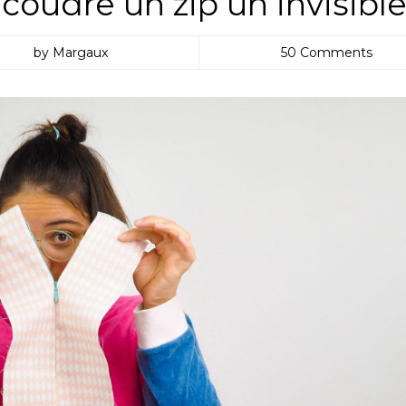
coudre un zip un invisibl
by Margaux
50 Comments