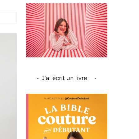
e
J’ai écrit un livre :