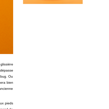
glissière
e dépasse
u bug. Ou
sera bien
’ancienne
eux pieds