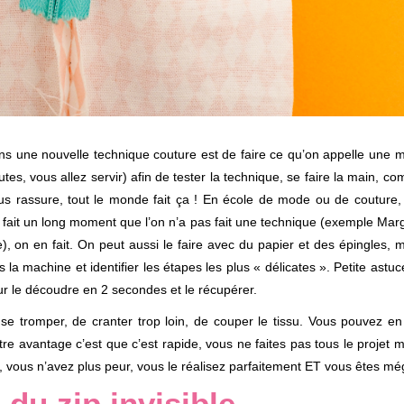
ans une nouvelle technique couture est de faire ce qu’on appelle une 
es, vous allez servir) afin de tester la technique, se faire la main, c
ous rassure, tout le monde fait ça ! En école de mode ou de couture
 fait un long moment que l’on n’a pas fait une technique (exemple Mar
, on en fait. On peut aussi le faire avec du papier et des épingles, m
 la machine et identifier les étapes les plus « délicates ». Petite astuc
our le découdre en 2 secondes et le récupérer.
se tromper, de cranter trop loin, de couper le tissu. Vous pouvez en
utre avantage c’est que c’est rapide, vous ne faites pas tous le projet m
et, vous n’avez plus peur, vous le réalisez parfaitement ET vous êtes még
 du zip invisible