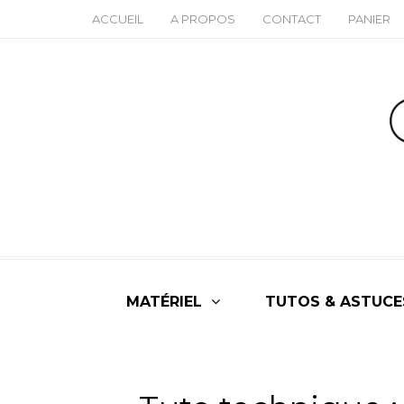
ACCUEIL
A PROPOS
CONTACT
PANIER
MATÉRIEL
TUTOS & ASTUCE
ALL
,
NON CLASS