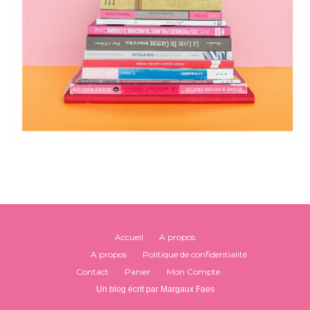
Accueil
A propos
A propos
Politique de confidentialité
Contact
Panier
Mon Compte
Un blog écrit par Margaux Faes