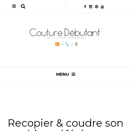
MENU
ALL
,
NON CLASSÉ
,
TUTOS & ASTUCES
,
TUTOS
COUTURE
,
VIDÉOS
Recopier & coudre son