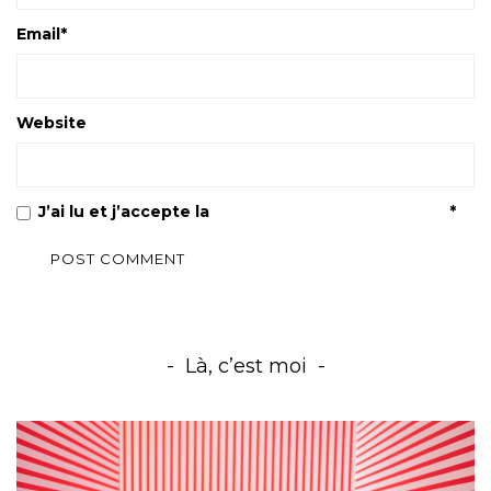
Email
*
Website
J’ai lu et j’accepte la
Politique de confidentialité
*
Là, c’est moi