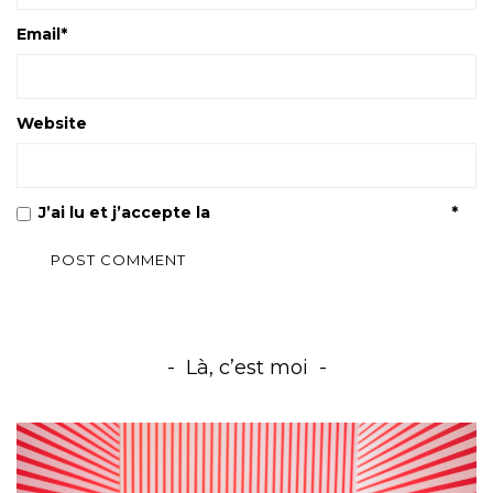
Email
*
Website
J’ai lu et j’accepte la
Politique de confidentialité
*
Là, c’est moi