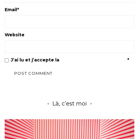
Email
*
Website
J’ai lu et j’accepte la
Politique de confidentialité
*
Là, c’est moi