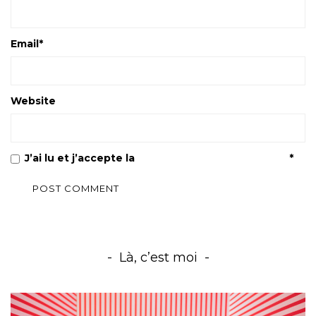
Email
*
Website
J’ai lu et j’accepte la
Politique de confidentialité
*
Là, c’est moi