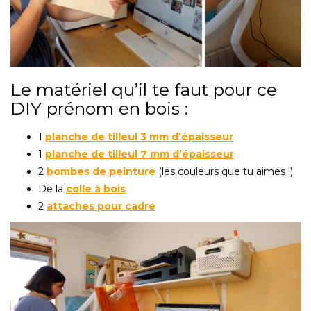
Le matériel qu’il te faut pour ce
DIY prénom en bois :
1
planche de tilleul 3 mm d’épaisseur
1
planche de tilleul 7 mm d’épaisseur
2
bombes de peinture
(les couleurs que tu aimes !)
De la
colle à bois
2
attaches pour cadre