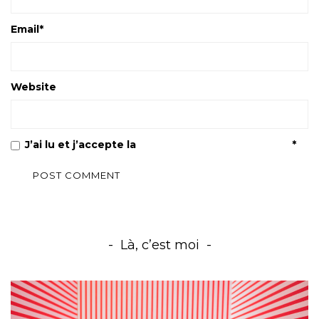
Email
*
Website
J’ai lu et j’accepte la
Politique de confidentialité
*
Là, c’est moi