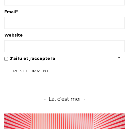
Email
*
Website
J’ai lu et j’accepte la
Politique de confidentialité
*
Là, c’est moi