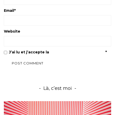
Email
*
Website
J’ai lu et j’accepte la
Politique de confidentialité
*
Là, c’est moi