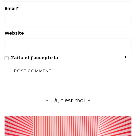
Email
*
Website
J’ai lu et j’accepte la
Politique de confidentialité
*
Là, c’est moi