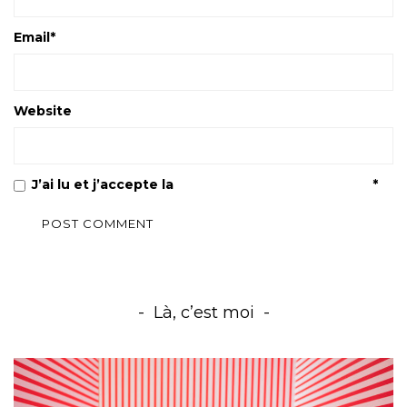
Email
*
Website
J’ai lu et j’accepte la
Politique de confidentialité
*
Là, c’est moi