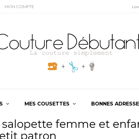
MON COMPTE
S
MES COUSETTES
BONNES ADRESSE
 salopette femme et enfa
etit patron