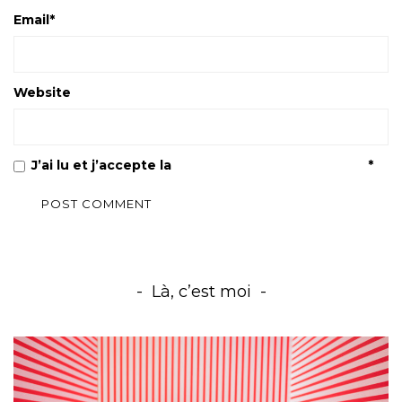
Email
*
Website
J’ai lu et j’accepte la
Politique de confidentialité
*
Là, c’est moi