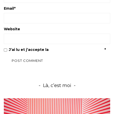
Email
*
Website
J’ai lu et j’accepte la
Politique de confidentialité
*
Là, c’est moi