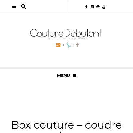
MENU
ALL
,
BOX COUTURE
,
MATÉRIEL
,
MES COUSETTES
,
NON CLASSÉ
Box couture – coudre