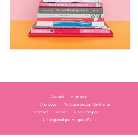
Accueil
A propos
A propos
Politique de confidentialité
Contact
Panier
Mon Compte
Un blog écrit par Margaux Faes