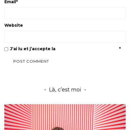
Email
*
Website
J’ai lu et j’accepte la
Politique de confidentialité
*
Là, c’est moi