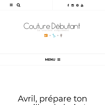
MENU
ALL
,
ASTUCES COUTURE
,
MES COUSETTES
,
NON
CLASSÉ
,
PATRONS DE COUTURE
,
PETIT PATRON
Avril, prépare ton