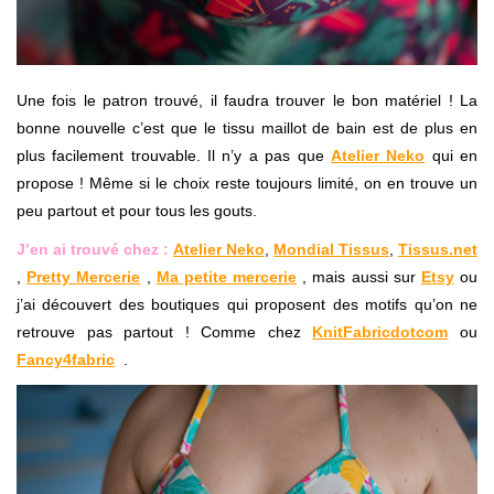
Une fois le patron trouvé, il faudra trouver le bon matériel ! La
bonne nouvelle c’est que le tissu maillot de bain est de plus en
plus facilement trouvable. Il n’y a pas que
Atelier Neko
qui en
propose ! Même si le choix reste toujours limité, on en trouve un
peu partout et pour tous les gouts.
J’en ai trouvé chez :
Atelier Neko
,
Mondial Tissus
,
Tissus.net
,
Pretty Mercerie
,
Ma petite mercerie
, mais aussi sur
Etsy
ou
j’ai découvert des boutiques qui proposent des motifs qu’on ne
retrouve pas partout ! Comme chez
KnitFabricdotcom
ou
Fancy4fabric
.