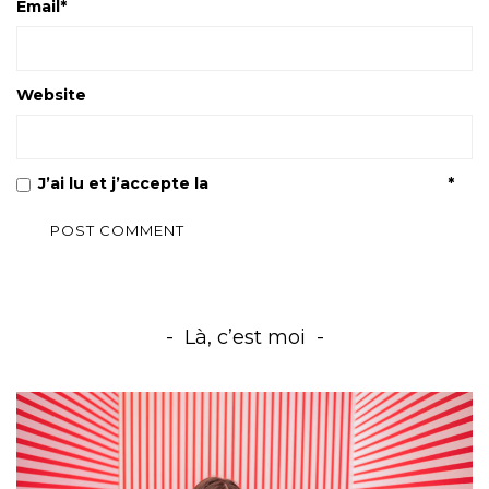
Email
*
Website
J’ai lu et j’accepte la
Politique de confidentialité
*
Là, c’est moi