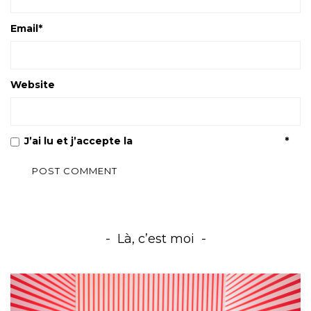
Email
*
Website
J’ai lu et j’accepte la
Politique de confidentialité
*
Là, c’est moi