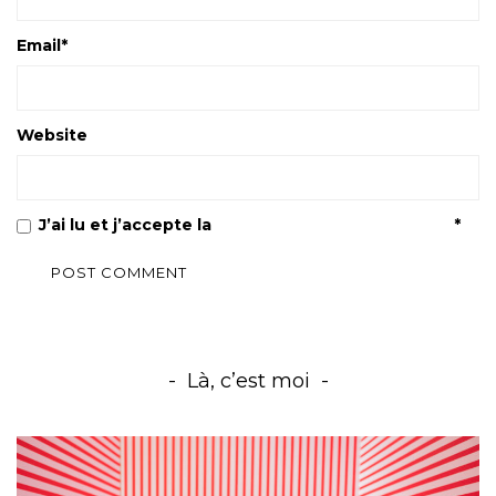
Email
*
Website
J’ai lu et j’accepte la
Politique de confidentialité
*
Là, c’est moi