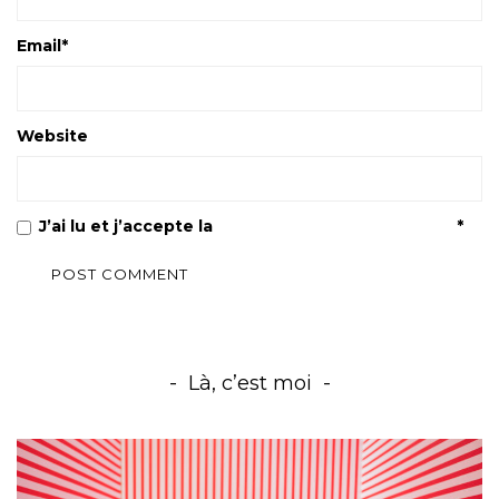
Email
*
Website
J’ai lu et j’accepte la
Politique de confidentialité
*
Là, c’est moi