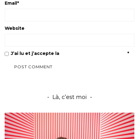
Email
*
Website
J’ai lu et j’accepte la
Politique de confidentialité
*
Là, c’est moi