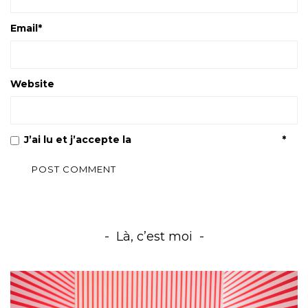
Email
*
Website
J’ai lu et j’accepte la
Politique de confidentialité
*
Là, c’est moi