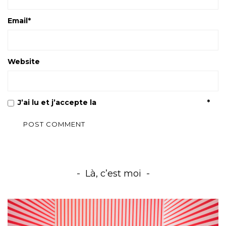
Email
*
Website
J’ai lu et j’accepte la
Politique de confidentialité
*
Là, c’est moi