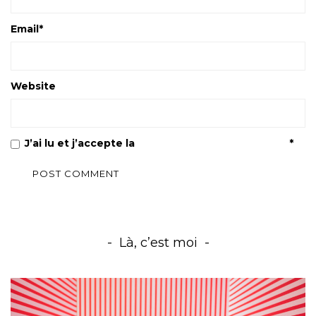
Email
*
Website
J’ai lu et j’accepte la
Politique de confidentialité
*
Là, c’est moi