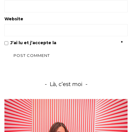
Website
J’ai lu et j’accepte la
Politique de confidentialité
*
Là, c’est moi