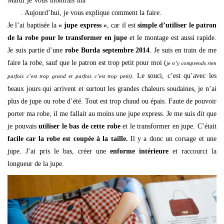
Mardi je vous montrais ma
jupe express
faite à l’aide d’un patron de
robe
. Aujourd’hui, je vous explique comment la faire.
Je l’ai baptisée la
« jupe express »
, car il est
simple d’utiliser le patron
de la robe pour le transformer en jupe
et le montage est aussi rapide.
Je suis partie d’une
robe Burda septembre 2014
. Je suis en train de me
faire la robe, sauf que le patron est trop petit pour moi (
je n’y comprends rien
Le souci, c’est qu’avec les
parfois c’est trop grand et parfois c’est trop petit).
beaux jours qui arrivent et surtout les grandes chaleurs soudaines, je n’ai
plus de jupe ou robe d’été. Tout est trop chaud ou épais. Faute de pouvoir
porter ma robe, il me fallait au moins une jupe express. Je me suis dit que
je pouvais
utiliser le bas de cette robe
et le transformer en jupe. C’était
facile car la robe est coupée à la taille.
Il y a donc un corsage et une
jupe. J’ai pris le bas, créer une
enforme intérieure
et raccourci la
longueur de la jupe.