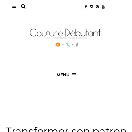
MENU
ALL
,
ASTUCES MODÉLISME/PATRONNAGE
,
NON
CLASSÉ
,
SLIDER
,
TUTOS & ASTUCES
,
TUTOS
MODÉLISME/PATRONNAGE
Transformer son patron