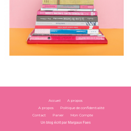
Accueil
A propos
A propos
Politique de confidentialité
Contact
Panier
Mon Compte
Un blog écrit par Margaux Faes