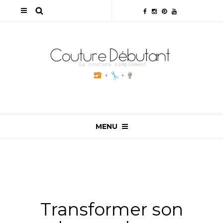
MENU
ALL
,
NON CLASSÉ
,
TUTOS & ASTUCES
,
TUTOS
COUTURE
,
VIDÉOS
Transformer son