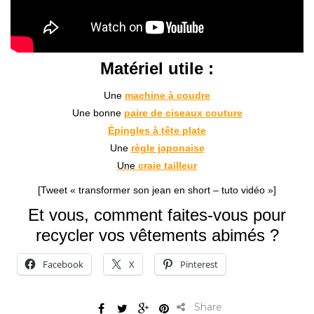
Matériel utile :
Une
machine à coudre
Une bonne
paire de ciseaux couture
Épingles à tête plate
Une
règle japonaise
Une
craie tailleur
[Tweet « transformer son jean en short – tuto vidéo »]
Et vous, comment faites-vous pour
recycler vos vêtements abimés ?
Facebook
X
Pinterest
Share