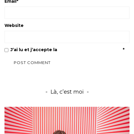
Email
*
Website
J’ai lu et j’accepte la
Politique de confidentialité
*
Là, c’est moi