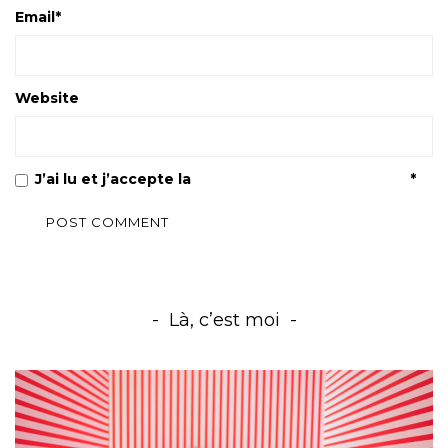
Email
*
Website
J’ai lu et j’accepte la
Politique de confidentialité
*
Là, c’est moi