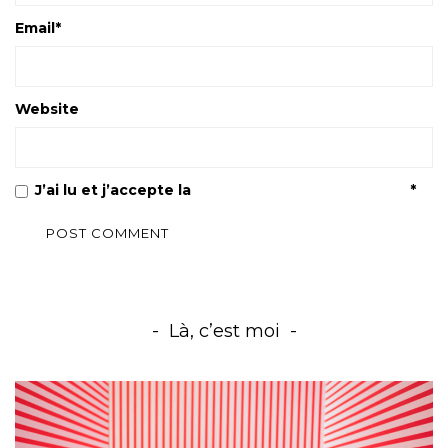
Email
*
Website
J’ai lu et j’accepte la
Politique de confidentialité
*
Là, c’est moi