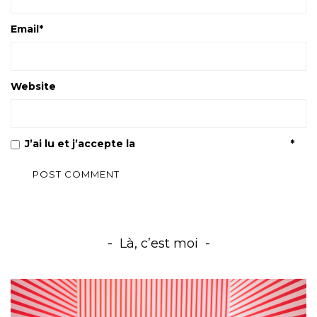
Email
*
Website
J’ai lu et j’accepte la
Politique de confidentialité
*
Là, c’est moi