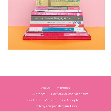
Accueil
A propos
A propos
Politique de confidentialité
Contact
Panier
Mon Compte
Un blog écrit par Margaux Faes