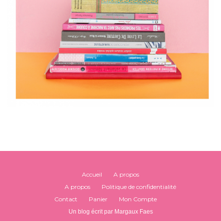
Accueil
A propos
A propos
Politique de confidentialité
Contact
Panier
Mon Compte
Un blog écrit par Margaux Faes