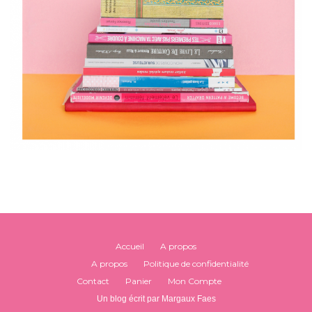
Accueil
A propos
A propos
Politique de confidentialité
Contact
Panier
Mon Compte
Un blog écrit par Margaux Faes