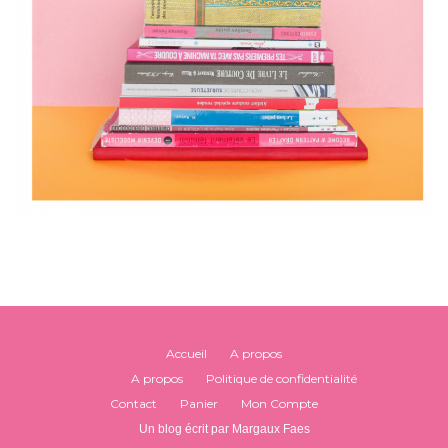
Accueil
A propos
A propos
Politique de confidentialité
Contact
Panier
Mon Compte
Un blog écrit par Margaux Faes