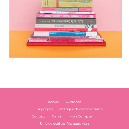
Accueil
A propos
A propos
Politique de confidentialité
Contact
Panier
Mon Compte
Un blog écrit par Margaux Faes