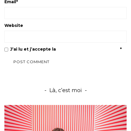
Email
*
Website
J’ai lu et j’accepte la
Politique de confidentialité
*
Là, c’est moi