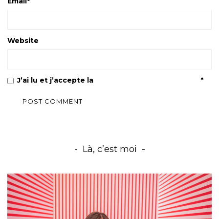
Email
*
Website
J’ai lu et j’accepte la
Politique de confidentialité
*
Là, c’est moi