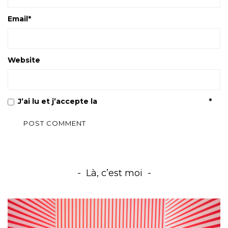
Email
*
Website
J’ai lu et j’accepte la
Politique de confidentialité
*
Là, c’est moi